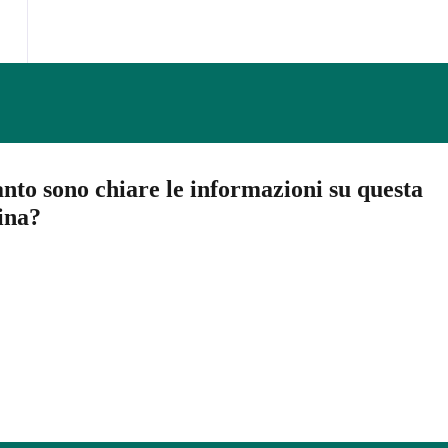
nto sono chiare le informazioni su questa
ina?
a 5 stelle su 5
a 4 stelle su 5
a 3 stelle su 5
a 2 stelle su 5
a 1 stelle su 5