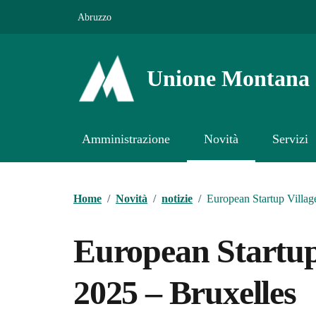
Vai ai contenuti
Vai al footer
Abruzzo
Unione Montana 
Amministrazione
Novità
Servizi
Contenuti in evidenza
Home
/
Novità
/
notizie
/
European Startup Villa
European Startup
2025 – Bruxelles