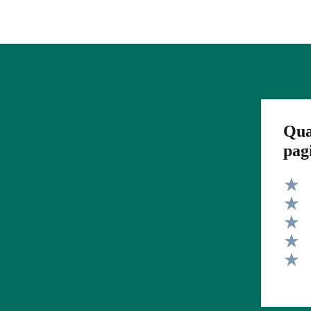
Qua
pag
Valut
Valut
Valut
Valut
Valut