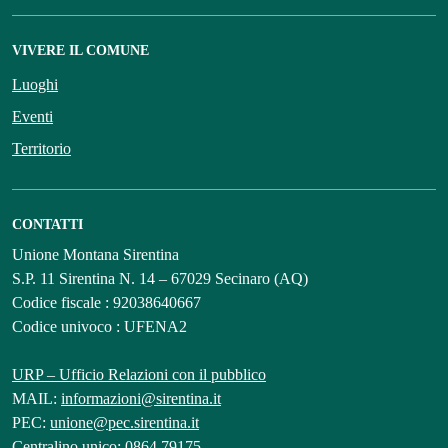
VIVERE IL COMUNE
Luoghi
Eventi
Territorio
CONTATTI
Unione Montana Sirentina
S.P. 11 Sirentina N. 14 – 67029 Secinaro (AQ)
Codice fiscale : 92038640667
Codice univoco : UFENA2
URP – Ufficio Relazioni con il pubblico
MAIL:
informazioni@sirentina.it
PEC:
unione@pec.sirentina.it
Centralino unico: 0864 79175