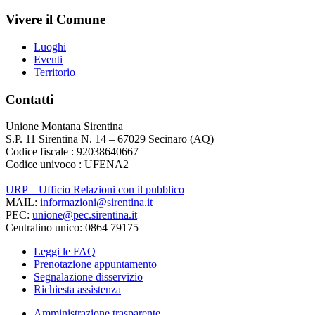
Vivere il Comune
Luoghi
Eventi
Territorio
Contatti
Unione Montana Sirentina
S.P. 11 Sirentina N. 14 – 67029 Secinaro (AQ)
Codice fiscale : 92038640667
Codice univoco : UFENA2
URP – Ufficio Relazioni con il pubblico
MAIL:
informazioni@sirentina.it
PEC:
unione@pec.sirentina.it
Centralino unico: 0864 79175
Leggi le FAQ
Prenotazione appuntamento
Segnalazione disservizio
Richiesta assistenza
Amministrazione trasparente