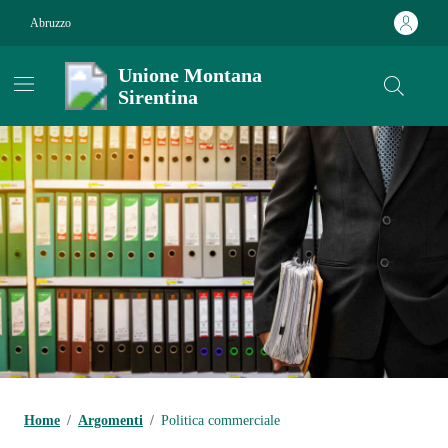
Vai ai contenuti
Vai al footer
Abruzzo
Unione Montana
Sirentina
Contenuti in evidenza
Home
/
Argomenti
/
Politica commerciale