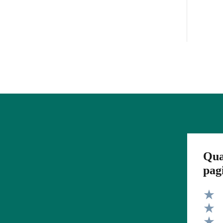
Qua
pag
Valut
Valut