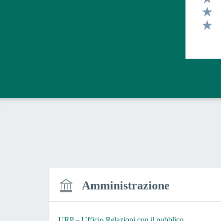
Valut
Valut
Valut
Amministrazione
URP – Ufficio Relazioni con il pubblico