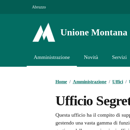
Vai ai contenuti
Vai al footer
Abruzzo
Unione Montana 
Amministrazione
Novità
Servizi
Contenuti in evidenza
Home
/
Amministrazione
/
Uffici
/
Ufficio Segre
Questa ufficio ha il compito di suppo
gestendo una vasta gamma di funzi