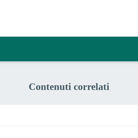
a 3 stelle su 5
a 2 stelle su 5
a 1 stelle su 5
Contenuti correlati